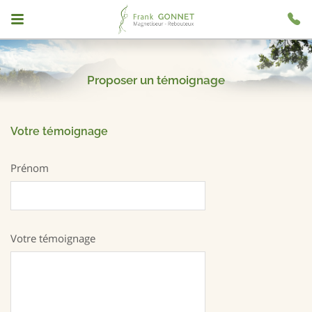
0
75
Proposer un témoignage
09
Votre témoignage
73
Prénom
58
Votre témoignage